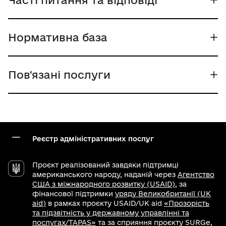
Нормативна база
Пов'язані послуги
Реєстр адміністративних послуг
Проєкт реалізований завдяки підтримці
американського народу, наданій через
Агентство
США з міжнародного розвитку (USAID)
, за
фінансової підтримки
уряду Великобританії (UK
aid)
в рамках проєкту USAID/UK aid
«Прозорість
та підзвітність у державному управлінні та
послугах/TAPAS»
та за сприяння проєкту SURGe,