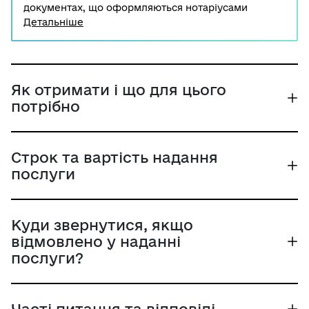
документах, що оформляються нотаріусами
України, проставляється Міністерством юстиції
Детальніше
України відповідно до повноважень. Для
проставлення апостилю необхідно звернутись до
Міністерства юстиції України з відповідним
переліком документів та сплатити
адміністративний збір.
Як отримати і що для цього
потрібно
Строк та вартість надання
послуги
Куди звернутися, якщо
відмовлено у наданні
послуги?
Часті питання та відповіді