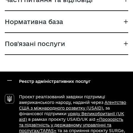
Нормативна база
Пов'язані послуги
Реєстр адміністративних послуг
Проєкт реалізований завдяки підтримці
американського народу, наданій через
Агентство
США з міжнародного розвитку (USAID)
, за
фінансової підтримки
уряду Великобританії (UK
aid)
в рамках проєкту USAID/UK aid
«Прозорість
та підзвітність у державному управлінні та
послугах/TAPAS»
та за сприяння проєкту SURGe,