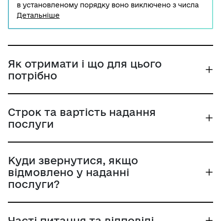
в установленому порядку воно виключено з числа
жилих, таке приміщення потребує виключення з
Детальніше
числа службових. Для його виключення необхідно
звернутись до районної, районної у місті, міської
ради з відповідним клопотанням та іншими
документам, які визначені суб'єктом надання
адміністративної послуги.
Як отримати і що для цього
потрібно
Строк та вартість надання
послуги
Куди звернутися, якщо
відмовлено у наданні
послуги?
Часті питання та відповіді