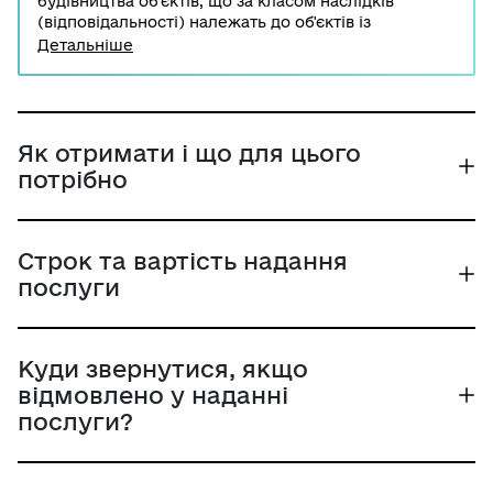
будівництва об’єктів, що за класом наслідків
(відповідальності) належать до об'єктів із
незначними наслідками (СС1), може розпочинати
Детальніше
будівельні роботи. Однак перед початком
будівельних робіт замовник має подати
повідомлення про початок виконання будівельних
робіт до відповідного органу через ЦНАП або
Портал Дія. До будівельних робіт відноситься нове
Як отримати і що для цього
будівництво, реконструкція, реставрація,
потрібно
капітальний ремонт.
Строк та вартість надання
послуги
Куди звернутися, якщо
відмовлено у наданні
послуги?