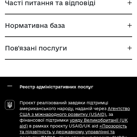
Часті питання та відповіді
Нормативна база
Пов'язані послуги
Реєстр адміністративних послуг
Проєкт реалізований завдяки підтримці
американського народу, наданій через
Агентство
США з міжнародного розвитку (USAID)
, за
фінансової підтримки
уряду Великобританії (UK
aid)
в рамках проєкту USAID/UK aid
«Прозорість
та підзвітність у державному управлінні та