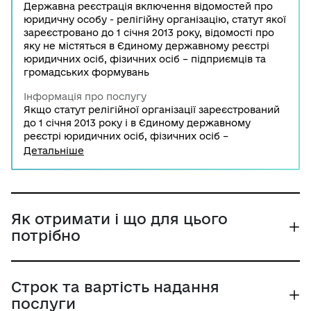
Державна реєстрація включення відомостей про
юридичну особу - релігійну організацію, статут якої
зареєстровано до 1 січня 2013 року, відомості про
яку не містяться в Єдиному державному реєстрі
юридичних осіб, фізичних осіб – підприємців та
громадських формувань
Інформація про послугу
Якщо статут релігійної організації зареєстрований
до 1 січня 2013 року і в Єдиному державному
реєстрі юридичних осіб, фізичних осіб –
підприємців та громадських формувань немає
Детальніше
відомостей про релігійну організацію, необхідно
подати заяву до Державної служби з етнополітики
та свободи совісті для включення інформації про
релігійну організацію - юридичну особу до Єдиного
державного реєстру.
Як отримати і що для цього
потрібно
Строк та вартість надання
послуги