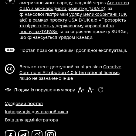
американського народу, наданій через
Агентство
США з міжнародного розвитку (USAID)
, за
фінансової підтримки
уряду Великобританії (UK
aid)
в рамках проєкту USAID/UK aid
«Прозорість
та підзвітність у державному управлінні та
послугах/TAPAS»
та за сприяння проєкту SURGe,
що фінансується Урядом Канади.
Портал працює в режимі дослідної експлуатації.
Весь контент доступний за ліцензією
Creative
Commons Attribution 4.0 International license
,
якщо не зазначено інше
Людям із порушенням зору
Урядовий портал
Інформація для розробників
Вхід для адміністратора