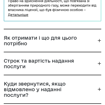
Право на здійснення діяльності, що пов’язана зі
зберіганням природного газу, може переходити від
власника ліцензії, що був фізичною особою –
підприємцем, до іншої фізичної особи, яка є її
Детальніше
спадкоємцем. Така ліцензія підлягає
переоформленню на ім'я спадкоємця у місячний
строк з дати набуття ним такого права. Для цього
спадкоємець подає до Національної комісії, що
здійснює державне регулювання у сферах
Як отримати і що для цього
енергетики та комунальних послуг, заяву та
потрібно
документи, що підтверджують наявність підстав
для переоформлення ліцензії.
Строк та вартість надання
послуги
Куди звернутися, якщо
відмовлено у наданні
послуги?