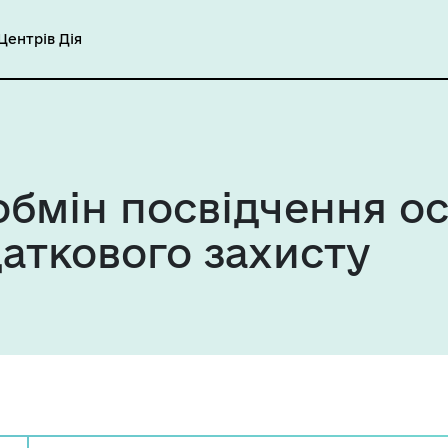
ентрів Дія
бмін посвідчення ос
даткового захисту