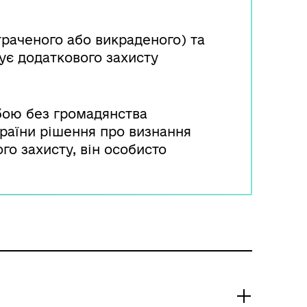
траченого або викраденого) та
ує додаткового захисту
бою без громадянства
раїни рішення про визнання
го захисту, він особисто
ану ДМС України за місцем
ення особи, яка потребує
 виявлення помилок або
, внесених до рішення про
исту, територіальний орган ДМС
равлення та здійснює обмін
го рішення.