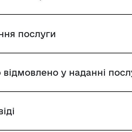
ання послуги
 відмовлено у наданні посл
віді