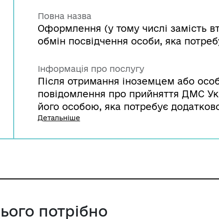
Повна назва
Оформлення (у тому числі замість в
обмін посвідчення особи, яка потреб
Інформація про послугу
Після отримання іноземцем або осо
повідомлення про прийняття ДМС Ук
його особою, яка потребує додатково
звертається до територіального орг
Детальніше
проживання для оформлення посвідч
додаткового захисту, вперше. У разі
неточностей у відомостях про особу
особу, яка потребує додаткового зах
України приймає рішення про їх вип
документів, виданих на підставі тако
цього потрібно