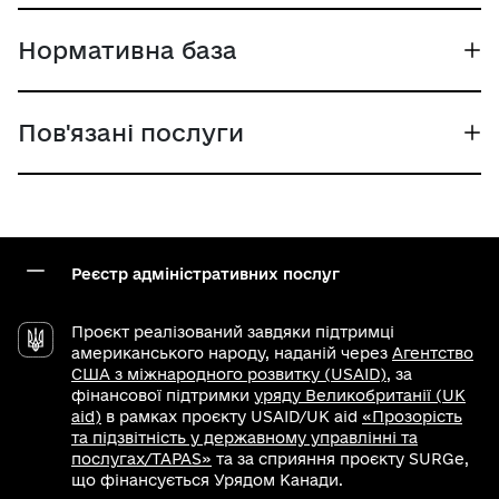
Нормативна база
Пов'язані послуги
Реєстр адміністративних послуг
Проєкт реалізований завдяки підтримці
американського народу, наданій через
Агентство
США з міжнародного розвитку (USAID)
, за
фінансової підтримки
уряду Великобританії (UK
aid)
в рамках проєкту USAID/UK aid
«Прозорість
та підзвітність у державному управлінні та
послугах/TAPAS»
та за сприяння проєкту SURGe,
що фінансується Урядом Канади.