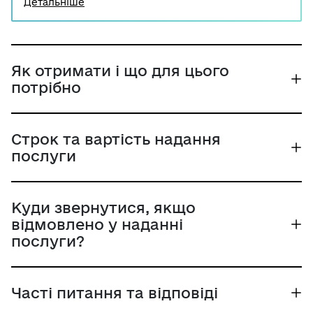
захисту, до територіального органу Державної
Детальніше
міграційної служби України. Така заява подається
іноземцем чи особою без громадянства або її
законним представником особисто за місцем
тимчасового перебування заявника.
Як отримати і що для цього
потрібно
Строк та вартість надання
послуги
Куди звернутися, якщо
відмовлено у наданні
послуги?
Часті питання та відповіді