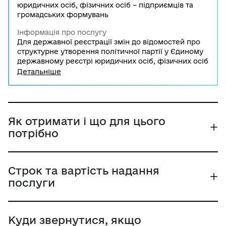
юридичних осіб, фізичних осіб – підприємців та
громадських формувань
Інформація про послугу
Для державної реєстрації змін до відомостей про
структурне утворення політичної партії у Єдиному
державному реєстрі юридичних осіб, фізичних осіб
– підприємців та громадських формувань
Детальніше
представник політичної партії подає заяву та пакет
документів до територіального органу
Міністерства юстиції України.
Як отримати і що для цього
потрібно
Строк та вартість надання
послуги
Куди звернутися, якщо