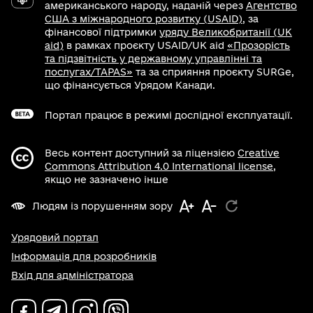
американського народу, наданій через
Агентство
США з міжнародного розвитку (USAID)
, за
фінансової підтримки
уряду Великобританії (UK
aid)
в рамках проєкту USAID/UK aid
«Прозорість
та підзвітність у державному управлінні та
послугах/TAPAS»
та за сприяння проєкту SURGe,
що фінансується Урядом Канади.
Портал працює в режимі дослідної експлуатації.
Весь контент доступний за ліцензією
Creative
Commons Attribution 4.0 International license
,
якщо не зазначено інше
Людям із порушенням зору
Урядовий портал
Інформація для розробників
Вхід для адміністратора