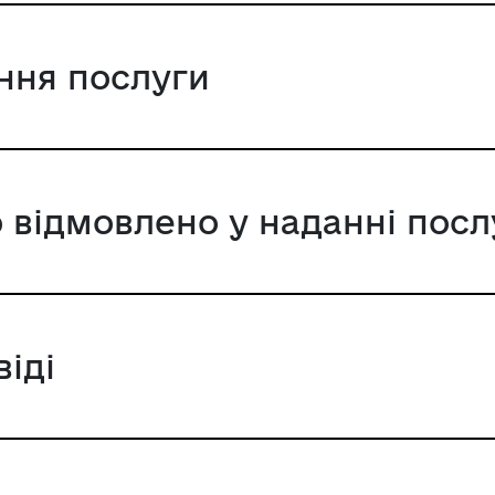
ання послуги
 відмовлено у наданні посл
віді