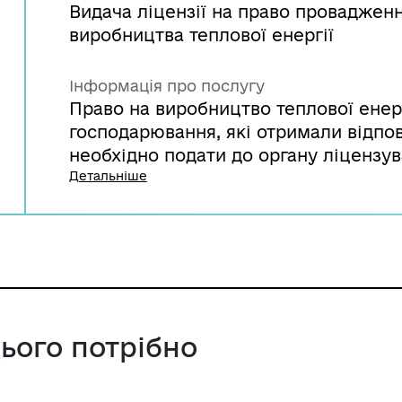
Видача ліцензії на право провадженн
виробництва теплової енергії
Інформація про послугу
Право на виробництво теплової енерг
господарювання, які отримали відпов
необхідно подати до органу ліцензу
ліцензії та відповідний перелік доку
Детальніше
цього потрібно