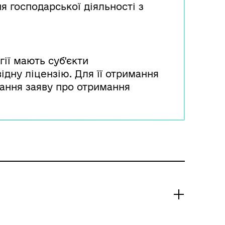
я господарської діяльності з
ії мають суб'єкти
ідну ліцензію. Для її отримання
вання заяву про отримання
ментів.