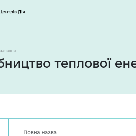
ентрів Дія
стачання
бництво теплової ене
Повна назва