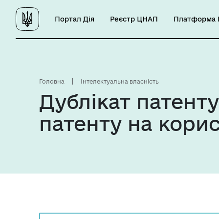
Портал Дія
Реєстр ЦНАП
Платформа Ц
Головна
Інтелектуальна власність
Дублікат патенту
патенту на кори