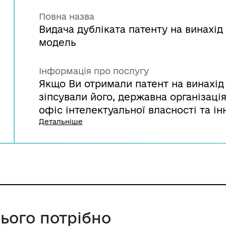
Повна назва
Видача дубліката патенту на винахід 
модель
Інформація про послугу
Якщо Ви отримали патент на винахід 
зіпсували його, державна організаці
офіс інтелектуальної власності та і
видати дублікат патенту за Вашим к
Детальніше
цього потрібно