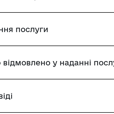
ання послуги
 відмовлено у наданні посл
віді