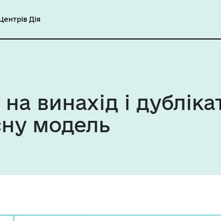
ентрів Дія
 на винахід і дубліка
сну модель