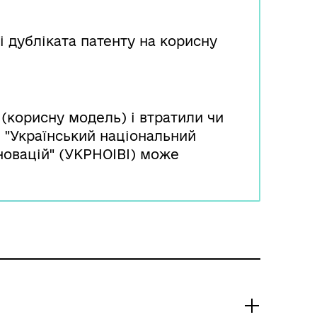
і дубліката патенту на корисну
(корисну модель) і втратили чи
я "Український національний
нновацій" (УКРНОІВІ) може
лопотанням.