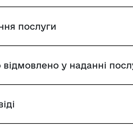
ання послуги
 відмовлено у наданні посл
віді