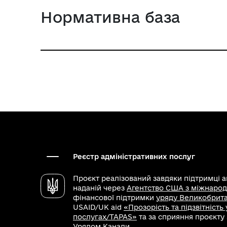
Нормативна база
Реєстр адміністративних послуг
Проєкт реалізований завдяки підтримці 
наданій через
Агентство США з міжнарод
фінансової підтримки
уряду Великобритан
USAID/UK aid
«Прозорість та підзвітність
послугах/TAPAS»
та за сприяння проєкту
Урядом Канади.