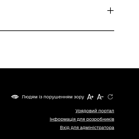
Людям із порушенням зору
Урядовий портал
Інформація для розробників
Вхід для адміністратора