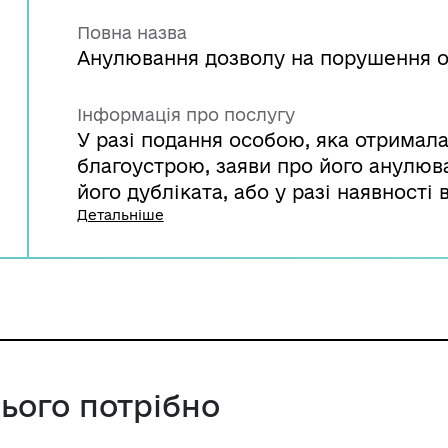
Повна назва
Анулювання дозволу на порушення о
Інформація про послугу
У разі подання особою, яка отримала
благоустрою, заяви про його анулюв
його дубліката, або у разі наявност
юридичної особи або підприємницької
Детальніше
підприємця, що отримали дозвіл, так
Для цього необхідно подати заяву в
сільської, селищної, міської ради, я
вносять відповідну інформацію до ре
цього потрібно