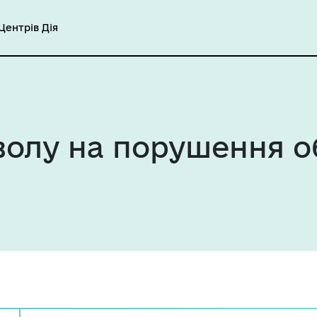
ентрів Дія
олу на порушення об