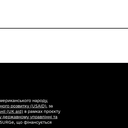
американського народу,
ного розвитку (USAID)
, за
ії (UK aid)
в рамках проєкту
 у державному управлінні та
 SURGe, що фінансується