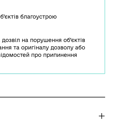
б’єктів благоустрою
 дозвіл на порушення об’єктів
ання та оригіналу дозволу або
і відомостей про припинення
 діяльності фізичної особи -
ий дозвіл підлягає анулюванню.
иконавчим органом відповідної
кі у разі анулювання дозволу
єстру дозволів.