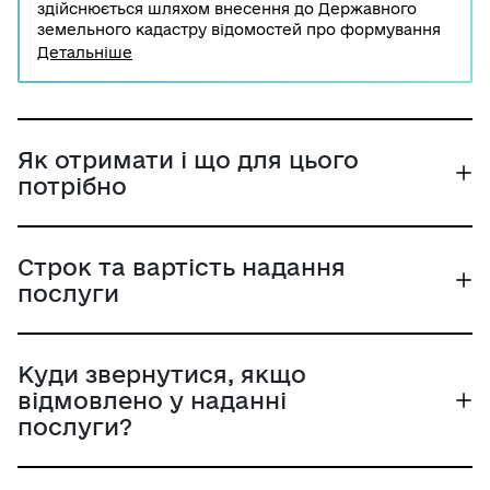
здійснюється шляхом внесення до Державного
земельного кадастру відомостей про формування
земельної ділянки та присвоєння їй кадастрового
Детальніше
номера.
Як отримати і що для цього
потрібно
Строк та вартість надання
послуги
Куди звернутися, якщо
відмовлено у наданні
послуги?