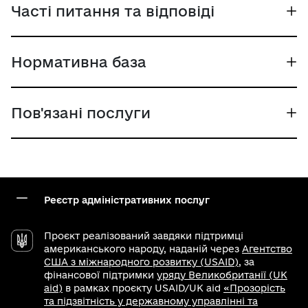
Часті питання та відповіді
Нормативна база
Пов'язані послуги
Реєстр адміністративних послуг
Проєкт реалізований завдяки підтримці
американського народу, наданій через
Агентство
США з міжнародного розвитку (USAID)
, за
фінансової підтримки
уряду Великобританії (UK
aid)
в рамках проєкту USAID/UK aid
«Прозорість
та підзвітність у державному управлінні та