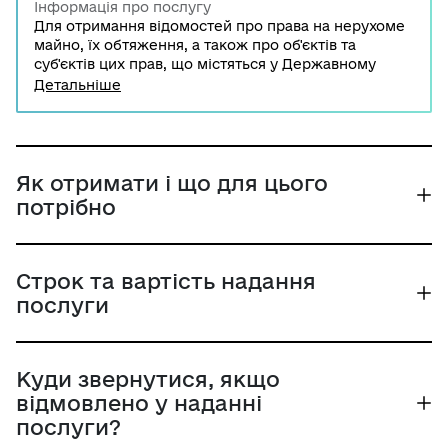
Інформація про послугу
Для отримання відомостей про права на нерухоме
майно, їх обтяження, а також про об'єктів та
суб'єктів цих прав, що містяться у Державному
реєстру речових прав на нерухоме майно,
Детальніше
необхідно звернутись до Міністерства юстиції
України із заявою та документом, що підтверджує
сплату вартості надання адміністративної послуги.
Також послугу можна отримати онлайн через
Портал Дія.
Як отримати і що для цього
потрібно
Строк та вартість надання
послуги
Куди звернутися, якщо
відмовлено у наданні
послуги?