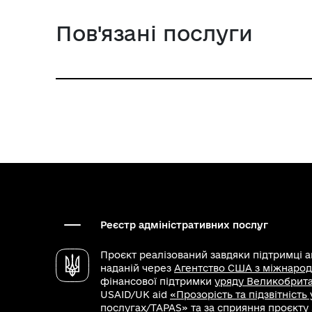
Пов'язані послуги
Реєстр адміністративних послуг
Проєкт реалізований завдяки підтримці 
наданій через
Агентство США з міжнарод
фінансової підтримки
уряду Великобритан
USAID/UK aid
«Прозорість та підзвітність
послугах/TAPAS»
та за сприяння проєкту