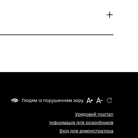
Людям із порушенням зору
Урядовий портал
Інформація для розробників
Вхід для адміністратора