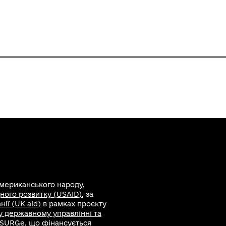
американського народу,
ного розвитку (USAID)
, за
ії (UK aid)
в рамках проєкту
 у державному управлінні та
 SURGe, що фінансується