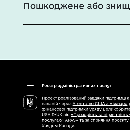
Пошкоджене або знище
Реєстр адміністративних послуг
Проєкт реалізований завдяки підтримці 
наданій через
Агентство США з міжнарод
фінансової підтримки
уряду Великобритан
USAID/UK aid
«Прозорість та підзвітність
послугах/TAPAS»
та за сприяння проєкту
Урядом Канади.