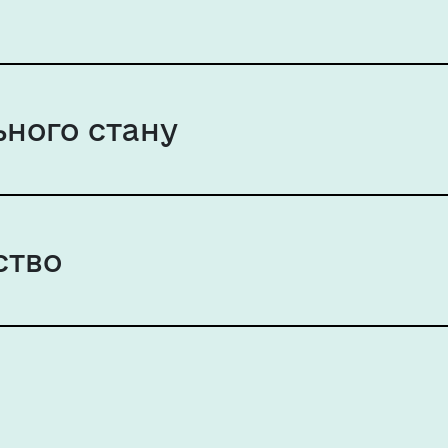
ьного стану
ство