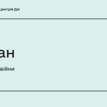
ентрів Дія
ан
 війни