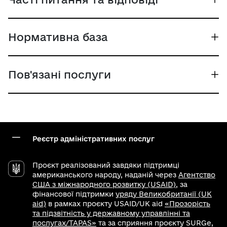
Нормативна база
Пов'язані послуги
Реєстр адміністративних послуг
Проєкт реалізований завдяки підтримці
американського народу, наданій через
Агентство
США з міжнародного розвитку (USAID)
, за
фінансової підтримки
уряду Великобританії (UK
aid)
в рамках проєкту USAID/UK aid
«Прозорість
та підзвітність у державному управлінні та
послугах/TAPAS»
та за сприяння проєкту SURGe,