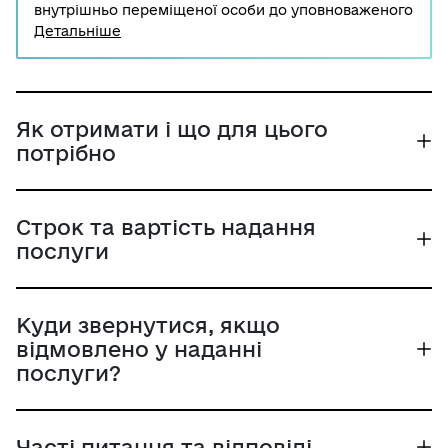
внутрішньо переміщеної особи до уповноваженого
органу (уповноважений орган територіальної
Детальніше
громади, органи соціального захисту, ЦНАП) або
через Портал Дію та мобільний додаток Дія.
Як отримати і що для цього
потрібно
Строк та вартість надання
послуги
Куди звернутися, якщо
відмовлено у наданні
послуги?
Часті питання та відповіді