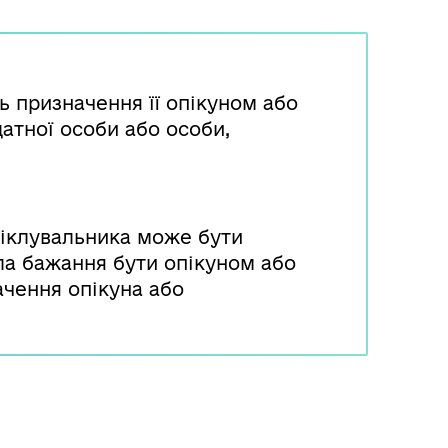
ь призначення її опікуном або
атної особи або особи,
піклувальника може бути
ла бажання бути опікуном або
ачення опікуна або
ану опіки та піклування про
 піклувальником.