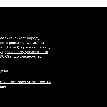
американського народу,
ного розвитку (USAID)
, за
ії (UK aid)
в рамках проєкту
 у державному управлінні та
 SURGe, що фінансується
атації.
ative Commons Attribution 4.0
інше