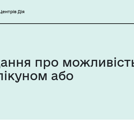
ентрів Дія
дання про можливіст
пікуном або