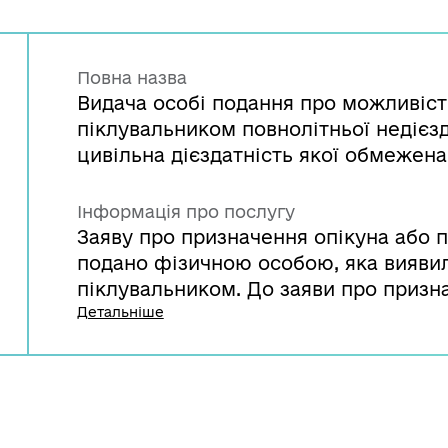
Повна назва
Видача особі подання про можливіст
піклувальником повнолітньої недієзд
цивільна дієздатність якої обмежена
Інформація про послугу
Заяву про призначення опікуна або 
подано фізичною особою, яка вияви
піклувальником. До заяви про призн
піклувальника додається подання орг
Детальніше
можливість особи бути опікуном або