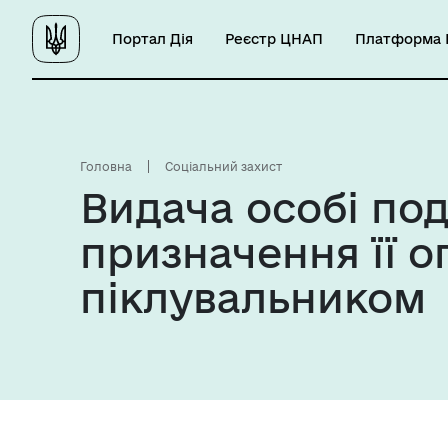
Портал Дія
Реєстр ЦНАП
Платформа Ц
Головна
Соціальний захист
Видача особі по
призначення її о
піклувальником