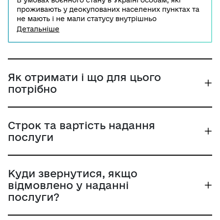
В умовах воєнного стану в Україні особам, які
проживають у деокупованих населених пунктах та
не мають і не мали статусу внутрішньо
переміщених осіб, а також ті, які евакуюються із
Детальніше
населених пунктів, що розташовані в районах
проведення воєнних (бойових) дій (можливих
бойових дій), у безпечні райони запроваджується
разова виплата готівкових коштів.
Як отримати і що для цього
потрібно
Строк та вартість надання
послуги
Куди звернутися, якщо
відмовлено у наданні
послуги?