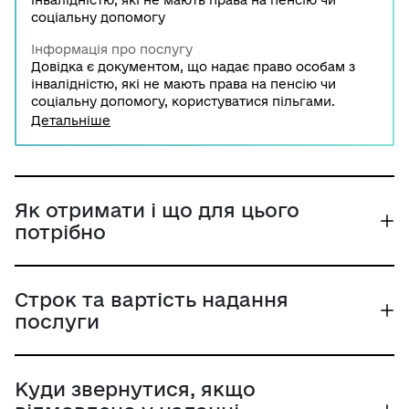
інвалідністю, які не мають права на пенсію чи
соціальну допомогу
Інформація про послугу
Довідка є документом, що надає право особам з
інвалідністю, які не мають права на пенсію чи
соціальну допомогу, користуватися пільгами.
Довідка видається структурними підрозділами
Детальніше
соціального захисту населення за місцем
проживання особам з інвалідністю або їх законним
представникам.
Як отримати і що для цього
потрібно
Строк та вартість надання
послуги
Куди звернутися, якщо