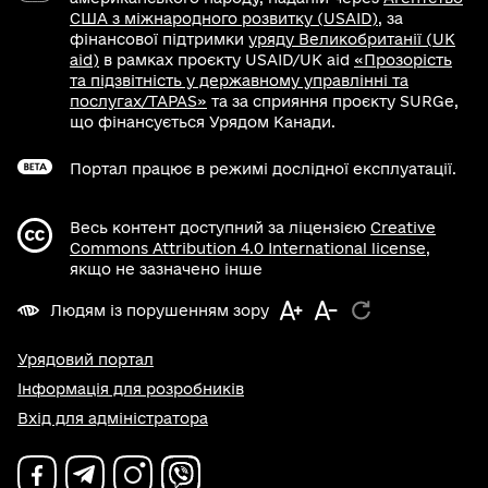
США з міжнародного розвитку (USAID)
, за
фінансової підтримки
уряду Великобританії (UK
aid)
в рамках проєкту USAID/UK aid
«Прозорість
та підзвітність у державному управлінні та
послугах/TAPAS»
та за сприяння проєкту SURGe,
що фінансується Урядом Канади.
Портал працює в режимі дослідної експлуатації.
Весь контент доступний за ліцензією
Creative
Commons Attribution 4.0 International license
,
якщо не зазначено інше
Людям із порушенням зору
Урядовий портал
Інформація для розробників
Вхід для адміністратора