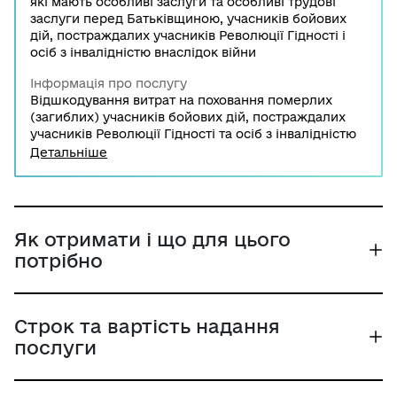
які мають особливі заслуги та особливі трудові
заслуги перед Батьківщиною, учасників бойових
дій, постраждалих учасників Революції Гідності і
осіб з інвалідністю внаслідок війни
Інформація про послугу
Відшкодування витрат на поховання померлих
(загиблих) учасників бойових дій, постраждалих
учасників Революції Гідності та осіб з інвалідністю
внаслідок війни здійснюється після подання заяви
Детальніше
та переліку документів виконавцем волевиявлення
померлого або особи, яка зобов’язалася поховати
померлого до місцевих органів виконавчої влади,
виконавчих органів місцевого самоврядування.
Як отримати і що для цього
потрібно
Строк та вартість надання
послуги