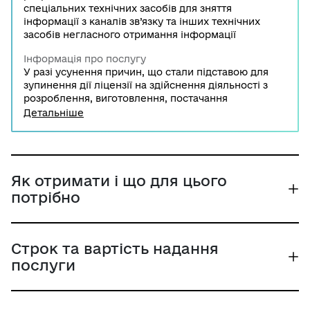
спеціальних технічних засобів для зняття
інформації з каналів зв’язку та інших технічних
засобів негласного отримання інформації
Інформація про послугу
У разі усунення причин, що стали підставою для
зупинення дії ліцензії на здійснення діяльності з
розроблення, виготовлення, постачання
спеціальних технічних засобів для зняття
Детальніше
інформації із каналів зв’язку та інших технічних
засобів негласного отримання інформації, та
наміру відновити дію ліцензію частково або
повністю ліцензіату необхідно звернутися до
Служби безпеки України із заявою.
Як отримати і що для цього
потрібно
Строк та вартість надання
послуги