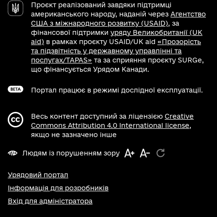
Проєкт реалізований завдяки підтримці
американського народу, наданій через
Агентство
США з міжнародного розвитку (USAID)
, за
фінансової підтримки
уряду Великобританії (UK
aid)
в рамках проєкту USAID/UK aid
«Прозорість
та підзвітність у державному управлінні та
послугах/TAPAS»
та за сприяння проєкту SURGe,
що фінансується Урядом Канади.
Портал працює в режимі дослідної експлуатації.
Весь контент доступний за ліцензією
Creative
Commons Attribution 4.0 International license
,
якщо не зазначено інше
Людям із порушенням зору
Урядовий портал
Інформація для розробників
Вхід для адміністратора