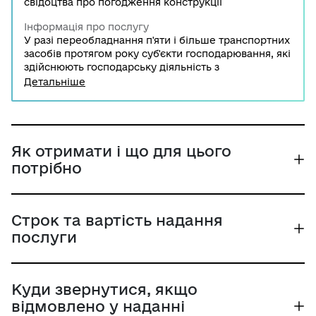
свідоцтва про погодження конструкції
Інформація про послугу
У разі переобладнання п'яти і більше транспортних
засобів протягом року суб'єкти господарювання, які
здійснюють господарську діяльність з
переобладнання транспортних засобів, повинні
Детальніше
мати нормативно-технічну документацію на
відповідний вид переобладнання та свідоцтво про
погодження конструкції транспортного засобу
щодо забезпечення безпеки дорожнього руху.
Як отримати і що для цього
потрібно
Строк та вартість надання
послуги
Куди звернутися, якщо
відмовлено у наданні