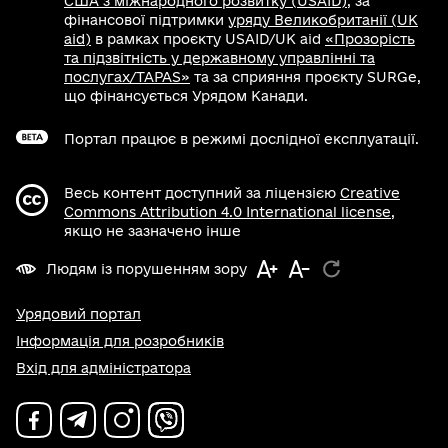
США з міжнародного розвитку (USAID)
, за
фінансової підтримки
уряду Великобританії (UK
aid)
в рамках проєкту USAID/UK aid
«Прозорість
та підзвітність у державному управлінні та
послугах/TAPAS»
та за сприяння проєкту SURGe,
що фінансується Урядом Канади.
Портал працює в режимі дослідної експлуатації.
Весь контент доступний за ліцензією
Creative
Commons Attribution 4.0 International license
,
якщо не зазначено інше
Людям із порушенням зору
Урядовий портал
Інформація для розробників
Вхід для адміністратора