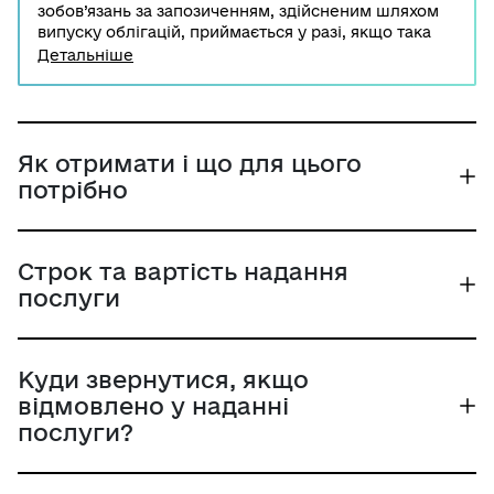
зобов’язань за запозиченням, здійсненим шляхом
випуску облігацій, приймається у разі, якщо така
можливість передбачена рішенням про
Детальніше
розміщення облігацій та проспектом їх емісії та за
умови отримання письмової згоди власників
облігацій. Реструктуризація підлягає реєстрації у
Національній комісії з цінних паперів та фондового
ринку.
Як отримати і що для цього
потрібно
Строк та вартість надання
послуги
Куди звернутися, якщо
відмовлено у наданні
послуги?