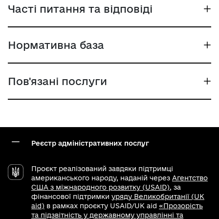
Часті питання та відповіді
Нормативна база
Пов'язані послуги
Реєстр адміністративних послуг
Проєкт реалізований завдяки підтримці
американського народу, наданій через
Агентство
США з міжнародного розвитку (USAID)
, за
фінансової підтримки
уряду Великобританії (UK
aid)
в рамках проєкту USAID/UK aid
«Прозорість
та підзвітність у державному управлінні та