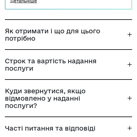
батьки новонародженої дитини мають, як правило,
Детальніше
у пологовому будинку або, у разі його відсутності
при виписці новонародженої дитини - в
управліннях соцзахисту за місцем проживання/
перебування заявника. Водночас у разі якщо
натуральна допомога не була отримана з
Як отримати і що для цього
незалежних від батьків причин, вони можуть
потрібно
звернутися за грошовою компенсацією вартості
натуральної допомоги "пакунок малюка".
Строк та вартість надання
послуги
Куди звернутися, якщо
відмовлено у наданні
послуги?
Часті питання та відповіді