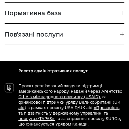
Нормативна база
Пов'язані послуги
Реєстр адміністративних послуг
Проєкт реалізований завдяки підтримці
американського народу, наданій через
Агентство
США з міжнародного розвитку (USAID)
, за
фінансової підтримки
уряду Великобританії (UK
aid)
в рамках проєкту USAID/UK aid
«Прозорість
та підзвітність у державному управлінні та
послугах/TAPAS»
та за сприяння проєкту SURGe,
що фінансується Урядом Канади.