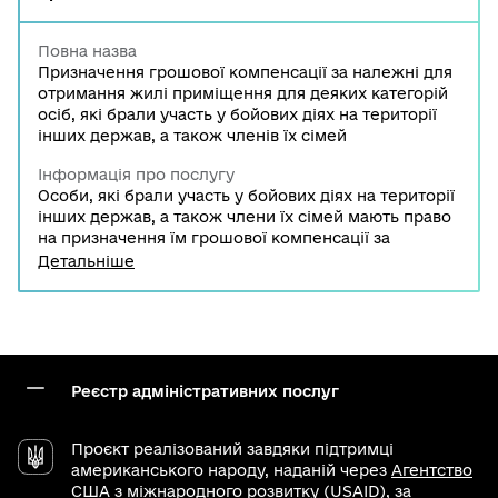
Повна назва
Призначення грошової компенсації за належні для
отримання жилі приміщення для деяких категорій
осіб, які брали участь у бойових діях на території
інших держав, а також членів їх сімей
Інформація про послугу
Особи, які брали участь у бойових діях на території
інших держав, а також члени їх сімей мають право
на призначення їм грошової компенсації за
належні для отримання жилі приміщення. З такою
Детальніше
вимогою потрібно звернутись до органу
соціального захисту населення за місцем
перебування на квартирному обліку чи центру
надання адміністративних послуг. Призначення
грошової компенсації за належні для отримання
жилі приміщення для осіб, які брали участь у
Реєстр адміністративних послуг
бойових діях на території інших держав, а також
членів їх сімей не здійснюється, оскільки Законом
України “Про Державний бюджет України на 2025
Проєкт реалізований завдяки підтримці
рік” Мінветеранів не передбачені видатки на такі
американського народу, наданій через
Агентство
виплати.
США з міжнародного розвитку (USAID)
, за