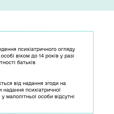
едення психіатричного огляду
собі віком до 14 років у разі
тності батьків
ється від надання згоди на
и надання психіатричної
 у малолітньої особи відсутні
 від органу опіки та піклування.