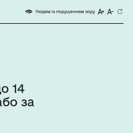
Людям із порушенням зору
о 14
або за