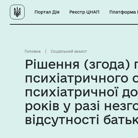
Портал Дія
Реєстр ЦНАП
Платформа Ц
Головна
Соціальний захист
Рішення (згода)
психіатричного 
психіатричної до
років у разі незг
відсутності батьк