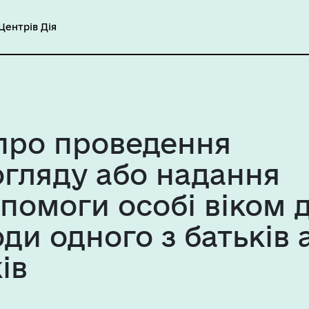
ентрів Дія
 про проведення
огляду або надання
помоги особі віком д
оди одного з батьків 
ів