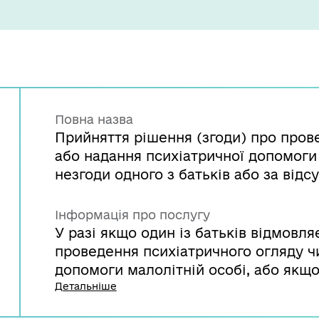
Повна назва
Прийняття рішення (згоди) про пров
або надання психіатричної допомоги о
незгоди одного з батьків або за відсу
Інформація про послугу
У разі якщо один із батьків відмовля
проведення психіатричного огляду ч
допомоги малолітній особі, або якщо
батьки, потрібно отримати таку згоду
Детальніше