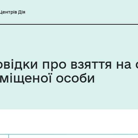
ентрів Дія
овідки про взяття на 
міщеної особи