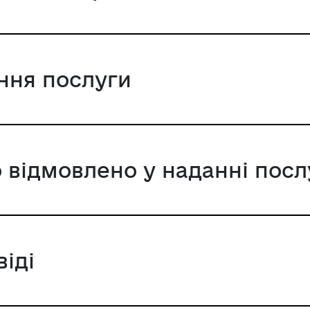
ання послуги
 відмовлено у наданні посл
віді