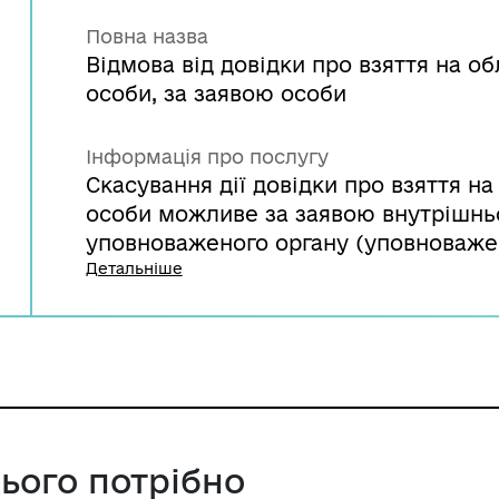
Повна назва
Відмова від довідки про взяття на о
особи, за заявою особи
Інформація про послугу
Скасування дії довідки про взяття н
особи можливе за заявою внутрішнь
уповноваженого органу (уповноважен
громади, органи соціального захист
Детальніше
та мобільний додаток Дія.
цього потрібно