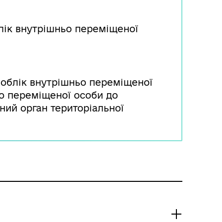
блік внутрішньо переміщеної
а облік внутрішньо переміщеної
о переміщеної особи до
ий орган територіальної
у, ЦНАП) або через Портал Дію