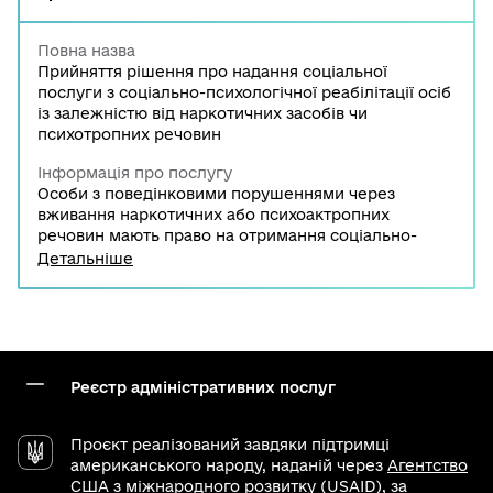
Повна назва
Прийняття рішення про надання соціальної
послуги з соціально-психологічної реабілітації осіб
із залежністю від наркотичних засобів чи
психотропних речовин
Інформація про послугу
Особи з поведінковими порушеннями через
вживання наркотичних або психоактропних
речовин мають право на отримання соціально-
психологічної реабілітації. Для прийняття
Детальніше
відповідного рішення про надання такої соціальної
послуги необхідно звернутись до органу
соціального захисту населення за місцем
проживання/перебування особи, що потребує у
такій соціальній послузі.
Реєстр адміністративних послуг
Проєкт реалізований завдяки підтримці
американського народу, наданій через
Агентство
США з міжнародного розвитку (USAID)
, за