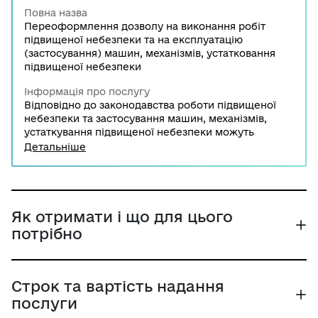
Повна назва
Переоформлення дозволу на виконання робіт
підвищеної небезпеки та на експлуатацію
(застосування) машин, механізмів, устатковання
підвищеної небезпеки
Інформація про послугу
Відповідно до законодавства роботи підвищеної
небезпеки та застосування машин, механізмів,
устаткування підвищеної небезпеки можуть
виконуватися за наявності відповідного дозволу.
Детальніше
Рішення про його переоформлення приймають
територіальні органи Державної служби України з
питань праці у разі зміни найменування суб'єкта
господарювання - юридичної особи або прізвища,
імені та по батькові фізичної особи - підприємця
Як отримати і що для цього
або зміни місцезнаходження суб'єкта
потрібно
господарювання.
Строк та вартість надання
послуги