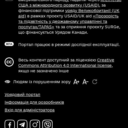
США з міжнародного розвитку (USAID)
, за
фінансової підтримки
уряду Великобританії (UK
aid)
в рамках проєкту USAID/UK aid
«Прозорість
та підзвітність у державному управлінні та
послугах/TAPAS»
та за сприяння проєкту SURGe,
що фінансується Урядом Канади.
Портал працює в режимі дослідної експлуатації.
Весь контент доступний за ліцензією
Creative
Commons Attribution 4.0 International license
,
якщо не зазначено інше
Людям із порушенням зору
Урядовий портал
Інформація для розробників
Вхід для адміністратора