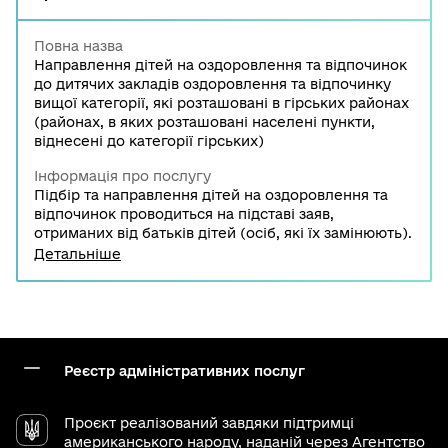
Повна назва
Направлення дітей на оздоровлення та відпочинок
до дитячих закладів оздоровлення та відпочинку
вищої категорії, які розташовані в гірських районах
(районах, в яких розташовані населені пункти,
віднесені до категорії гірських)
Інформація про послугу
Підбір та направлення дітей на оздоровлення та
відпочинок проводиться на підставі заяв,
отриманих від батьків дітей (осіб, які їх замінюють).
Заяви подаються до виконавчих органів та
Детальніше
районних у м. Києві державних адміністрацій, до
компетенції яких належать питання організації
оздоровлення та відпочинку дітей.
Реєстр адміністративних послуг
Проєкт реалізований завдяки підтримці
американського народу, наданій через
Агентство