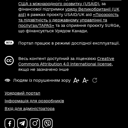
США з міжнародного розвитку (USAID)
, за
фінансової підтримки
уряду Великобританії (UK
aid)
в рамках проєкту USAID/UK aid
«Прозорість
та підзвітність у державному управлінні та
послугах/TAPAS»
та за сприяння проєкту SURGe,
що фінансується Урядом Канади.
Портал працює в режимі дослідної експлуатації.
Весь контент доступний за ліцензією
Creative
Commons Attribution 4.0 International license
,
якщо не зазначено інше
Людям із порушенням зору
Урядовий портал
Інформація для розробників
Вхід для адміністратора