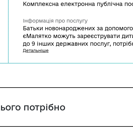
Комплексна електронна публічна по
Інформація про послугу
Батьки новонароджених за допомого
єМалятко можуть зареєструвати дити
до 9 інших державних послуг, потрі
дитини. Повідомлення про результат
Детальніше
послуги також з'являться у кабінеті 
відправлені на електронну пошту. Ві
https://www.youtube.com/watch?v=q
цього потрібно