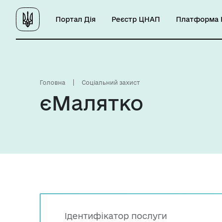
Портал Дія
Реєстр ЦНАП
Платформа Ц
Головна
Соціальний захист
єМалятко
Ідентифікатор послуги