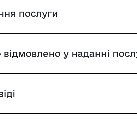
ання послуги
 відмовлено у наданні посл
віді