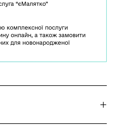
слуга “єМалятко”
ю комплексної послуги
ну онлайн, а також замовити
бних для новонародженої
 кожної замовленої вами
громадянина і будуть
деоінструкція - за посиланням
Y1Q5vWHWo4.