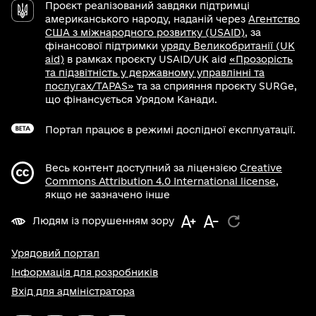
Проєкт реалізований завдяки підтримці
американського народу, наданій через
Агентство
США з міжнародного розвитку (USAID)
, за
фінансової підтримки
уряду Великобританії (UK
aid)
в рамках проєкту USAID/UK aid
«Прозорість
та підзвітність у державному управлінні та
послугах/TAPAS»
та за сприяння проєкту SURGe,
що фінансується Урядом Канади.
Портал працює в режимі дослідної експлуатації.
Весь контент доступний за ліцензією
Creative
Commons Attribution 4.0 International license
,
якщо не зазначено інше
Людям із порушенням зору
Урядовий портал
Інформація для розробників
Вхід для адміністратора