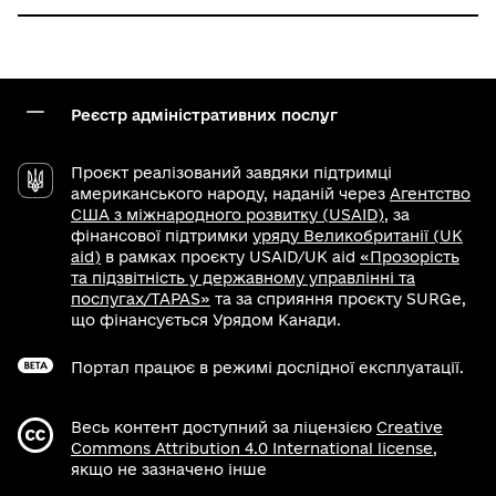
Реєстр адміністративних послуг
Проєкт реалізований завдяки підтримці
американського народу, наданій через
Агентство
США з міжнародного розвитку (USAID)
, за
фінансової підтримки
уряду Великобританії (UK
aid)
в рамках проєкту USAID/UK aid
«Прозорість
та підзвітність у державному управлінні та
послугах/TAPAS»
та за сприяння проєкту SURGe,
що фінансується Урядом Канади.
Портал працює в режимі дослідної експлуатації.
Весь контент доступний за ліцензією
Creative
Commons Attribution 4.0 International license
,
якщо не зазначено інше