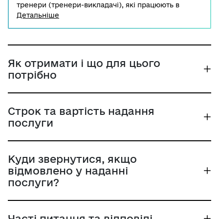
тренери (тренери-викладачі), які працюють в
закладах фізичної культури і спорту незалежно від
Детальніше
підпорядкування та форми власності.
Як отримати і що для цього
потрібно
Строк та вартість надання
послуги
Куди звернутися, якщо
відмовлено у наданні
послуги?
Часті питання та відповіді