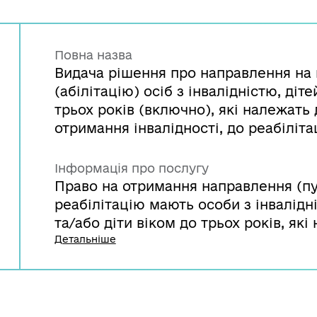
Повна назва
Видача рішення про направлення на 
(абілітацію) осіб з інвалідністю, діте
трьох років (включно), які належать
отримання інвалідності, до реабіліта
Інформація про послугу
Право на отримання направлення (пу
реабілітацію мають особи з інвалідні
та/або діти віком до трьох років, як
отримання інвалідності (з метою поп
Детальніше
отримання такого направлення потрі
соціального захисту населення з від