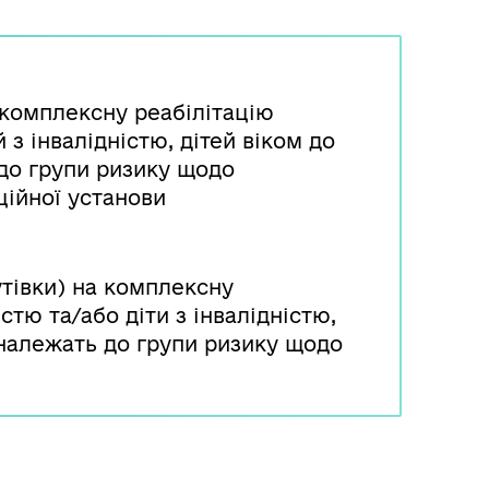
комплексну реабілітацію
й з інвалідністю, дітей віком до
 до групи ризику щодо
ційної установи
тівки) на комплексну
стю та/або діти з інвалідністю,
і належать до групи ризику щодо
ередження інвалідності). Для
бно звернутись до органу
повідним пакетом документів.