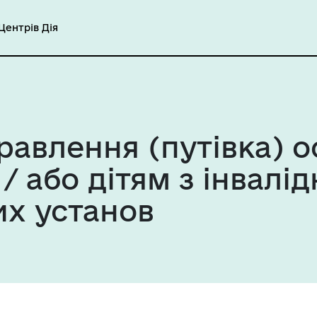
ентрів Дія
равлення (путівка) 
 / або дітям з інвалі
их установ