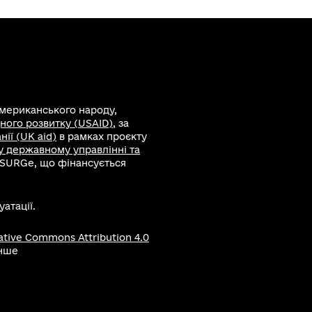
американського народу,
ного розвитку (USAID)
, за
ії (UK aid)
в рамках проєкту
 у державному управлінні та
 SURGe, що фінансується
атації.
ative Commons Attribution 4.0
інше