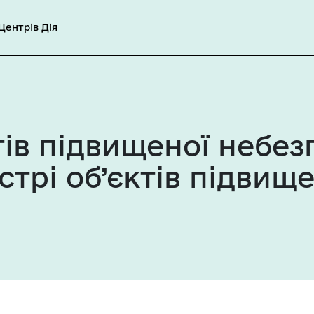
ентрів Дія
тів підвищеної небез
трі об’єктів підвище