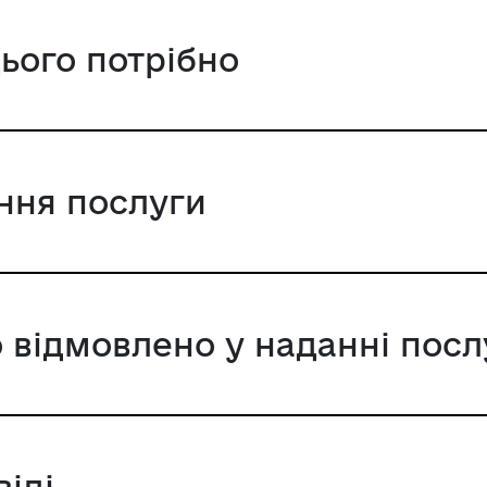
цього потрібно
ання послуги
 відмовлено у наданні посл
віді