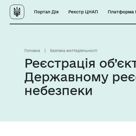
Портал Дія
Реєстр ЦНАП
Платформа Ц
Головна
Безпека життєдіяльності
Реєстрація об’єк
Державному реєс
небезпеки