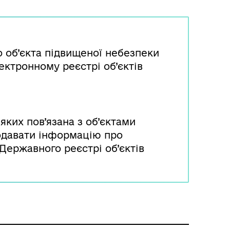
о об’єкта підвищеної небезпеки
ектронному реєстрі об’єктів
яких пов’язана з об’єктами
подавати інформацію про
 Державного реєстрі об’єктів
и готують і подають
дсилають його до ДСНС або її
ходженням об’єкта з метою
ації та прийняття рішення про
щеної небезпеки відповідного