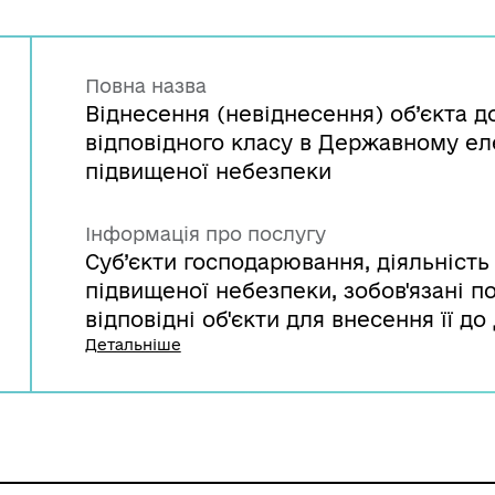
Повна назва
Віднесення (невіднесення) об’єкта д
відповідного класу в Державному ел
підвищеної небезпеки
Інформація про послугу
Суб’єкти господарювання, діяльність 
підвищеної небезпеки, зобов'язані 
відповідні об'єкти для внесення її до
підвищеної небезпеки. Для цього вон
Детальніше
повідомлення за формою ОПН-1 та на
територіального органу за місцезна
перевірки повноти наведеної інформ
віднесення об’єкта до об’єкта підви
класу.