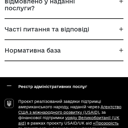
відмовлено у наданні
послуги?
Часті питання та відповіді
Нормативна база
Реєстр адміністративних послуг
Проєкт реалізований завдяки підтримці
американського народу, наданій через
Агентство
США з міжнародного розвитку (USAID)
, за
фінансової підтримки
уряду Великобританії (UK
aid)
в рамках проєкту USAID/UK aid
«Прозорість