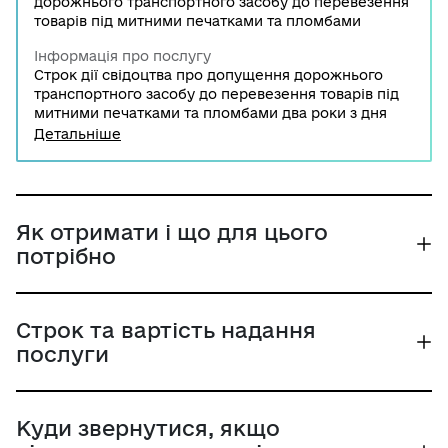
дорожнього транспортного засобу до перевезення
товарів під митними печатками та пломбами
Інформація про послугу
Строк дії свідоцтва про допущення дорожнього
транспортного засобу до перевезення товарів під
митними печатками та пломбами два роки з дня
його оформлення. Після закінчення цього строку
Детальніше
транспортгні засоби повинні пред’являтися
митному органу видачі або, якщо транспортний
засіб не підлягає реєстрації – митниці країни, в якій
проживає його власник або користувач, для
перевірки та для продовження дії свідоцтва про
Як отримати і що для цього
допущення.
потрібно
Строк та вартість надання
послуги
Куди звернутися, якщо