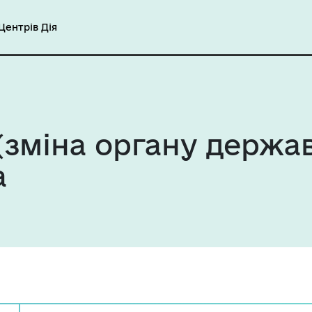
ентрів Дія
(зміна органу держа
а