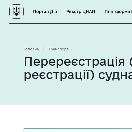
Портал Дія
Реєстр ЦНАП
Платформа Ц
Головна
Транспорт
Перереєстрація 
реєстрації) судн