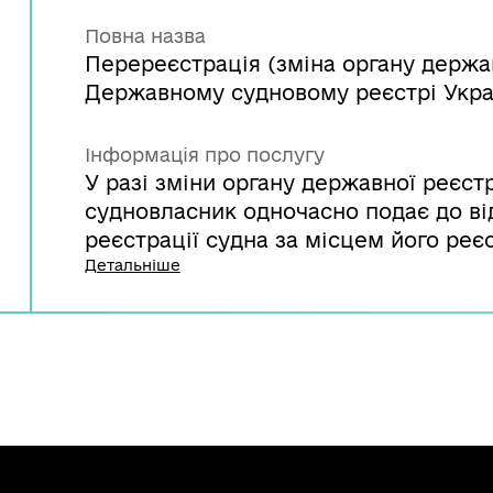
Повна назва
Перереєстрація (зміна органу держав
Державному судновому реєстрі Укра
Інформація про послугу
У разі зміни органу державної реєст
судновласник одночасно подає до ві
реєстрації судна за місцем його ре
адміністрацією в установленому пор
Детальніше
перереєстрацію судна із зазначенням
в якому він має намір зареєструвати 
державної реєстрації судна, в якому
його, з додаванням необхідних докум
документів, які засвідчують факт де
державної реєстрації судна, в якому
повідомляє у триденний термін орган