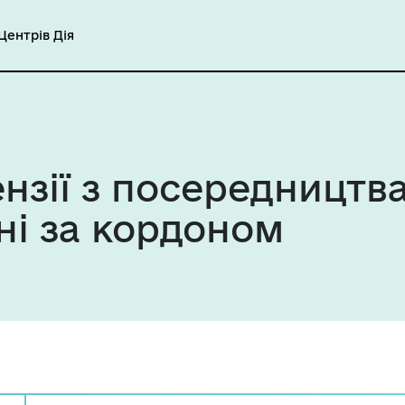
ентрів Дія
нзії з посередництва
і за кордоном