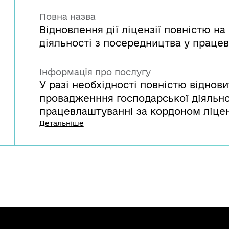
Повна назва
Відновлення дії ліцензії повністю н
діяльності з посередництва у праце
Інформація про послугу
У разі необхідності повністю віднови
провадженння господарської діяльно
працевлаштуванні за кордоном ліцен
Мінекономіки заяву та відомості про
Детальніше
причиною для зупинення дії ліцензії.