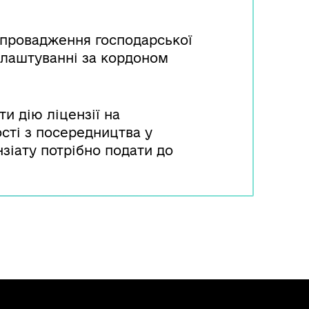
а провадження господарської
влаштуванні за кордоном
ти дію ліцензії на
сті з посередництва у
зіату потрібно подати до
 усунення підстав, що стали