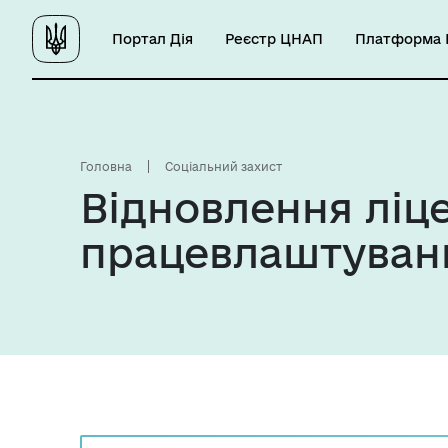
Портал Дія
Реєстр ЦНАП
Платформа Ц
Головна
Соціальний захист
Відновлення ліце
працевлаштуванн