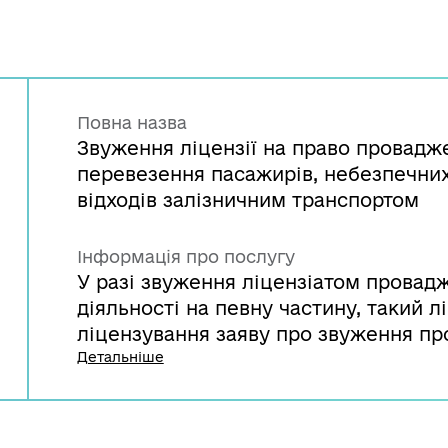
Повна назва
Звуження ліцензії на право провадже
перевезення пасажирів, небезпечних
відходів залізничним транспортом
Інформація про послугу
У разі звуження ліцензіатом провад
діяльності на певну частину, такий л
ліцензування заяву про звуження пр
діяльності. На підставі такої заяви 
Детальніше
п’яти робочих днів з дня її надходж
звуження провадження виду господар