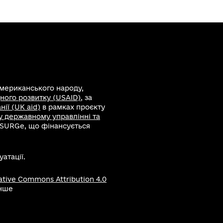
американського народу,
ного розвитку (USAID)
, за
ії (UK aid)
в рамках проєкту
 у державному управлінні та
 SURGe, що фінансується
атації.
ative Commons Attribution 4.0
інше