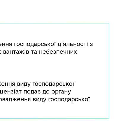
ння господарської діяльності з
 вантажів та небезпечних
ження виду господарської
іцензіат подає до органу
овадження виду господарської
орган ліцензування протягом
ення приймає рішення про
ської діяльності ліцензіатом.