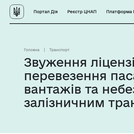
Портал Дія
Реєстр ЦНАП
Платформа Ц
Головна
Транспорт
Звуження ліцензії
перевезення пас
вантажів та небе
залізничним тр