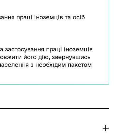
ання праці іноземців та осіб
а застосування праці іноземців
довжити його дію, звернувшись
 населення з необхідим пакетом
 адміністративний збір.