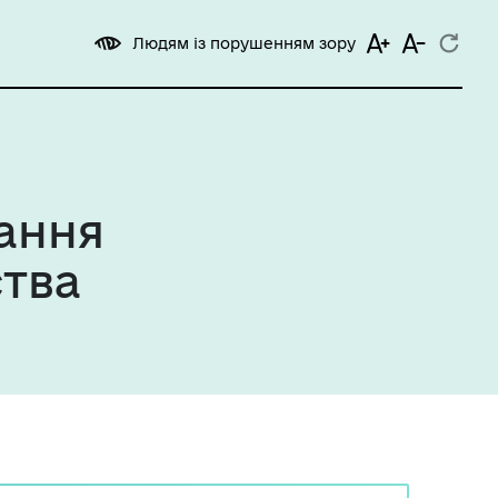
Людям із порушенням зору
вання
ства