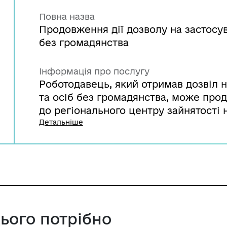
Повна назва
Продовження дії дозволу на застосув
без громадянства
Інформація про послугу
Роботодавець, який отримав дозвіл н
та осіб без громадянства, може про
до регіонального центру зайнятості
документів та сплативши відповідний
Детальніше
цього потрібно