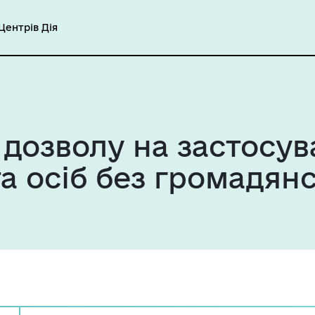
ентрів Дія
 дозволу на застосу
та осіб без громадян