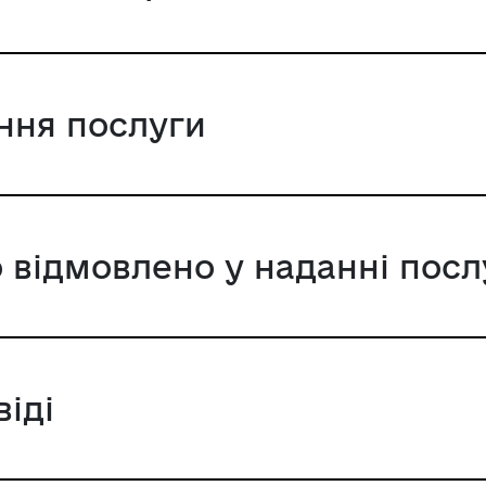
ання послуги
 відмовлено у наданні посл
віді