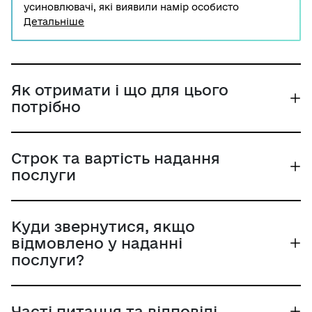
усиновлювачі, які виявили намір особисто
познайомитись з дитиною, видається направлення
Детальніше
до служби у справах дітей за місцем проживання
(перебування) дитини для організації знайомства з
нею. За направленням звертається особа, яка є
кандидатом в усиновлювачі.
Як отримати і що для цього
потрібно
Строк та вартість надання
послуги
Куди звернутися, якщо
відмовлено у наданні
послуги?
Часті питання та відповіді