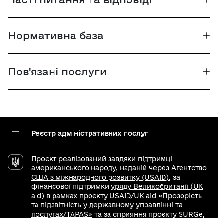
Нормативна база
Пов'язані послуги
Реєстр адміністративних послуг
Проєкт реалізований завдяки підтримці
американського народу, наданій через
Агентство
США з міжнародного розвитку (USAID)
, за
фінансової підтримки
уряду Великобританії (UK
aid)
в рамках проєкту USAID/UK aid
«Прозорість
та підзвітність у державному управлінні та
послугах/TAPAS»
та за сприяння проєкту SURGe,