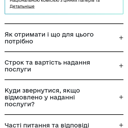
Національною комісією з цінних паперів та
фондового ринку рішення про погодження
Детальніше
внутрішніх документів, які визначають порядок
провадження діяльності методичного центру, та
рішення про погодження відповідних засобів, які
забезпечують виконання функцій методичного
центру, юридичної особи, яка хоче отримати статус
Як отримати і що для цього
методичного центру.
потрібно
Строк та вартість надання
послуги
Куди звернутися, якщо
відмовлено у наданні
послуги?
Часті питання та відповіді