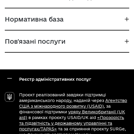
Нормативна база
Пов'язані послуги
Реєстр адміністративних послуг
Проєкт реалізований завдяки підтримці
американського народу, наданій через
Агентство
США з міжнародного розвитку (USAID)
, за
фінансової підтримки
уряду Великобританії (UK
aid)
в рамках проєкту USAID/UK aid
«Прозорість
та підзвітність у державному управлінні та
послугах/TAPAS»
та за сприяння проєкту SURGe,