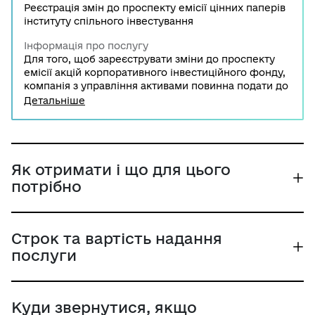
Реєстрація змін до проспекту емісії цінних паперів
інституту спільного інвестування
Інформація про послугу
Для того, щоб зареєструвати зміни до проспекту
емісії акцій корпоративного інвестиційного фонду,
компанія з управління активами повинна подати до
Національної комісії з цінних паперів та фондового
Детальніше
ринку заяву та пакет документів.
Як отримати і що для цього
потрібно
Строк та вартість надання
послуги
Куди звернутися, якщо