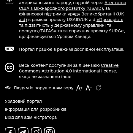
американського народу, наданій через
Агентство
США з міжнародного розвитку (USAID)
, за
фінансової підтримки
уряду Великобританії (UK
aid)
в рамках проєкту USAID/UK aid
«Прозорість
та підзвітність у державному управлінні та
послугах/TAPAS»
та за сприяння проєкту SURGe,
що фінансується Урядом Канади.
Портал працює в режимі дослідної експлуатації.
Весь контент доступний за ліцензією
Creative
Commons Attribution 4.0 International license
,
якщо не зазначено інше
Людям із порушенням зору
Урядовий портал
Інформація для розробників
Вхід для адміністратора