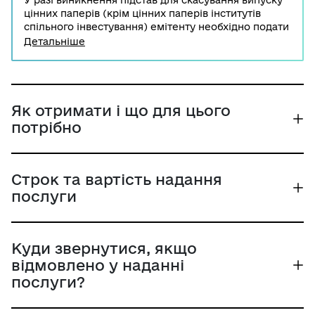
У разі виникнення підстав для скасування випуску
цінних паперів (крім цінних паперів інститутів
спільного інвестування) емітенту необхідно подати
до Національної комісії з цінних паперів та
Детальніше
фондового ринку заяву про скасування та пакетом
документів.
Як отримати і що для цього
потрібно
Строк та вартість надання
послуги
Куди звернутися, якщо
відмовлено у наданні
послуги?