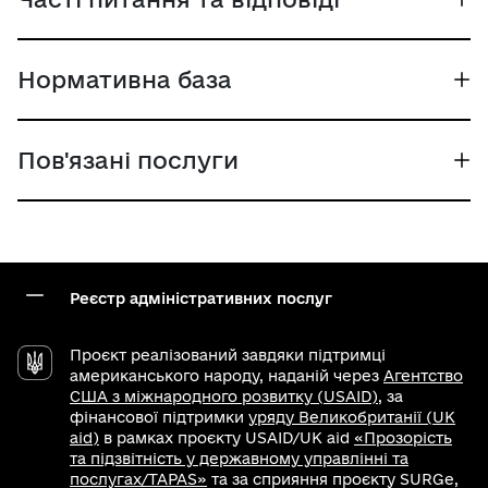
Нормативна база
Пов'язані послуги
Реєстр адміністративних послуг
Проєкт реалізований завдяки підтримці
американського народу, наданій через
Агентство
США з міжнародного розвитку (USAID)
, за
фінансової підтримки
уряду Великобританії (UK
aid)
в рамках проєкту USAID/UK aid
«Прозорість
та підзвітність у державному управлінні та
послугах/TAPAS»
та за сприяння проєкту SURGe,