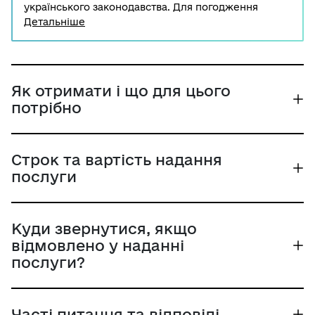
українського законодавства. Для погодження
статуту недержавного пенсійного фонду, а також
Детальніше
змін до нього, засновник подає заяву до
Національної комісії з цінних паперів та фондового
ринку.
Як отримати і що для цього
потрібно
Строк та вартість надання
послуги
Куди звернутися, якщо
відмовлено у наданні
послуги?
Часті питання та відповіді