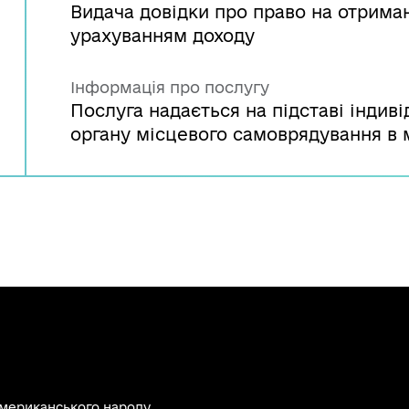
Видача довідки про право на отриман
урахуванням доходу
Інформація про послугу
Послуга надається на підставі індив
органу місцевого самоврядування в м
американського народу,