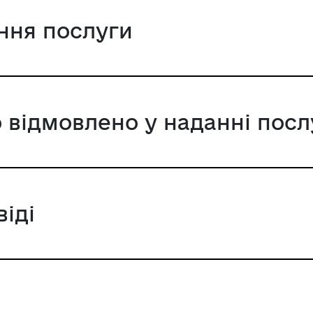
ання послуги
 відмовлено у наданні посл
віді