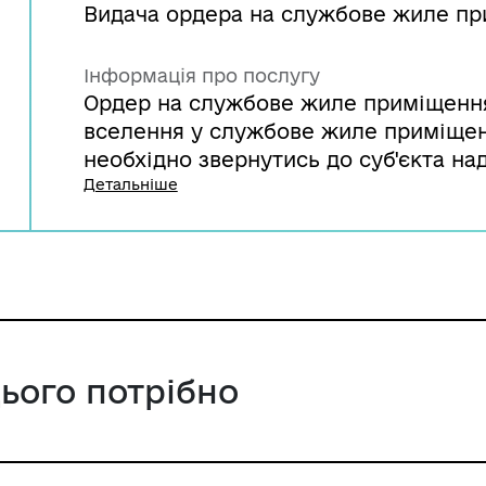
Видача ордера на службове жиле п
Інформація про послугу
Ордер на службове жиле приміщення
вселення у службове жиле приміщен
необхідно звернутись до суб'єкта на
з відповідним пакетом документів.
Детальніше
цього потрібно