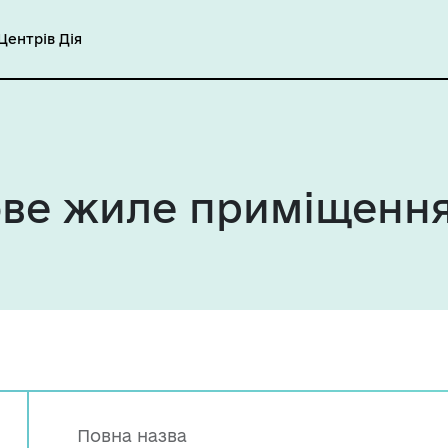
ентрів Дія
ове жиле приміщенн
Повна назва